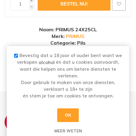
i
h
Naam
: PRIMUS 24X25CL
Merk:
PRIMUS
Categorie: Pils
Alcoholpercentage
: 5,2%
Bevestig dat u 18 jaar of ouder bent want we
verkopen
én dat u cookies aanvaardt,
alcohol
want die helpen ons om betere diensten te
verlenen.
pils
Door gebruik te maken van onze diensten,
verklaart u 18+ te zijn
én stem je toe om cookies te ontvangen.
THUISLEVERING:
OK
Ma t.e.m. Do: Vóór 12u besteld = overmorgen
in huis
MEER WETEN